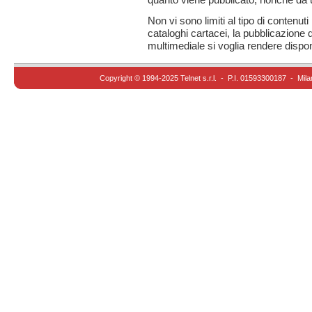
Non vi sono limiti al tipo di contenut
cataloghi cartacei, la pubblicazione 
multimediale si voglia rendere dispo
Copyright © 1994-2025 Telnet s.r.l. - P.I. 01593300187 - Mila