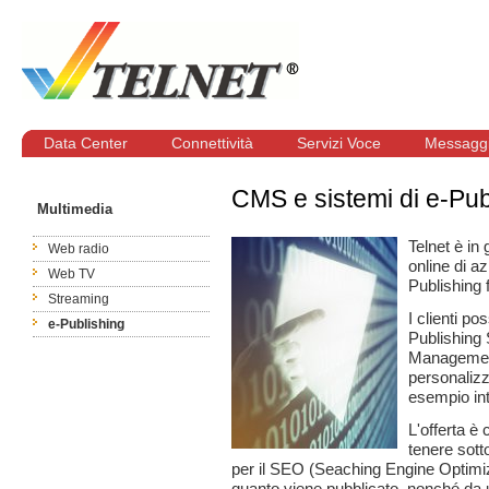
Data Center
Connettività
Servizi Voce
Messaggi
CMS e sistemi di e-Publ
Multimedia
Telnet è in
Web radio
online di az
Web TV
Publishing f
Streaming
I clienti p
e-Publishing
Publishing
Management
personalizz
esempio in
L'offerta è 
tenere sotto
per il SEO (Seaching Engine Optimizati
quanto viene pubblicato, nonché da un