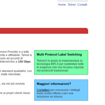
Home
Telnet
Contatti
ervice Provider e a tutte
Multi Protocol Label Switching
te e affidabile. Telnet si
grazie ad accordi di
Telnet è in grado di implementare la
Internet fino a
100 Gbps
tecnologia MPLS per soddisfare tutte
le esigenze che non trovano risposta
nei protocolli tradizionali.
 standard qualitativi, con
 tratte ridondate,
a, sia nel più evoluto
Maggiori informazioni?
Contattaci
per conoscere i dettagli
 ai propri clienti classi
della nostra offerta o per una
soluzione su misura.