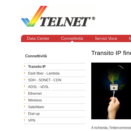
Data Center
Connettività
Servizi Voce
M
Transito IP f
Connettività
Transito IP
Dark fiber - Lambda
SDH - SONET - CDN
ADSL - xDSL
Ethernet
Wireless
Satellitare
Dial-up
VPN
A richiesta, l'interconne