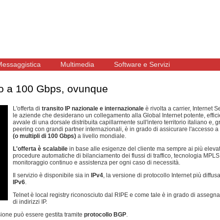
essaggistica
Multimedia
Software e Servizi
ino a 100 Gbps, ovunque
L'offerta di
transito IP nazionale e internazionale
è rivolta a carrier, Internet S
le aziende che desiderano un collegamento alla Global Internet potente, efficien
avvale di una dorsale distribuita capillarmente sull'intero territorio italiano e, 
peering con grandi partner internazionali, è in grado di assicurare l'accesso a 
(o multipli di 100 Gbps)
a livello mondiale.
L'offerta è scalabile
in base alle esigenze del cliente ma sempre ai più elevati
procedure automatiche di bilanciamento dei flussi di traffico, tecnologia MPLS,
monitoraggio continuo e assistenza per ogni caso di necessità.
Il servizio è disponibile sia in
IPv4
, la versione di protocollo Internet più diffus
IPv6
.
Telnet è local registry riconosciuto dal RIPE e come tale è in grado di assegnare
di indirizzi IP.
ssione può essere gestita tramite
protocollo BGP
.