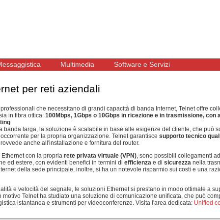
essaggistica
Multimedia
Software e Servizi
rnet per reti aziendali
i professionali che necessitano di grandi capacità di banda Internet, Telnet offre co
ia in fibra ottica:
100Mbps, 1Gbps o 10Gbps in ricezione e in trasmissione, con 
uting
.
 a banda larga, la soluzione è scalabile in base alle esigenze del cliente, che può sc
occorrente per la propria organizzazione. Telnet garantisce
supporto tecnico qual
provvede anche all'installazione e fornitura del router.
Ethernet con la propria
rete privata virtuale (VPN)
, sono possibili collegamenti ad
iane ed estere, con evidenti benefici in termini di
efficienza
e di
sicurezza
nella trasm
ternet della sede principale, inoltre, si ha un notevole risparmio sui costi e una ra
ualità e velocità del segnale, le soluzioni Ethernet si prestano in modo ottimale a s
 motivo Telnet ha studiato una soluzione di comunicazione unificata, che può compr
istica istantanea e strumenti per videoconferenze. Visita l'area dedicata:
Unified 