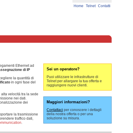
Home
Telnet
Contatti
llegamenti Ethernet ad
Sei un operatore?
assegnazione di IP
Puoi utilizzare le infrastrutture di
egliere la quantità di
Telnet per allargare la tua offerta e
ificato
in ogni fase del
raggiungere nuovi clienti.
 alta velocità tra la sede
issione nei dati.
Maggiori informazioni?
zionalizzazione dei
Contattaci
per conoscere i dettagli
della nostra offerta o per una
upportare la trasmissione
soluzione su misura.
endere traffico dati,
communication
.