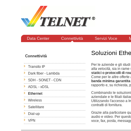
Data Center
Connettività
Servizi Voce
M
Soluzioni Ethe
Connettività
Per le aziende e gli stud
Transito IP
alta velocità, sia in rame s
statici o protocolli di ro
Dark fiber - Lambda
Come per le altre offerte
SDH - SONET - CDN
banda minima garantita
rapporto e, su richiesta, 
ADSL - xDSL
Combinando le soluzioni 
Ethernet
aziendale e le filiali ital
Wireless
Utilizzando l'accesso a In
contratti di fornitura.
Satellitare
Grazie alla particolare q
Dial-up
audio e video. Per questo
VPN
voce, fax, posta, messagg