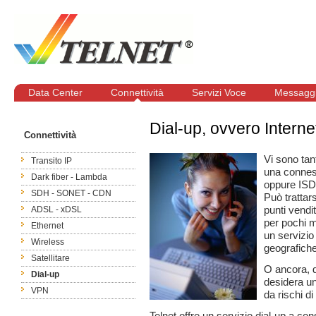
Data Center
Connettività
Servizi Voce
Messaggi
Dial-up, ovvero Intern
Connettività
Vi sono tan
Transito IP
una conness
Dark fiber - Lambda
oppure IS
SDH - SONET - CDN
Può trattar
punti vendi
ADSL - xDSL
per pochi mi
Ethernet
un servizio
Wireless
geografiche
Satellitare
O ancora, d
Dial-up
desidera un
VPN
da rischi d
Telnet offre un servizio dial-up a con