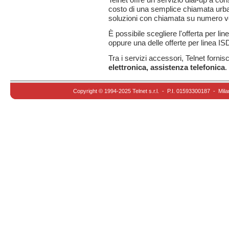
costo di una semplice chiamata urba
soluzioni con chiamata su numero v
È possibile scegliere l'offerta per li
oppure una delle offerte per linea I
Tra i servizi accessori, Telnet fornis
elettronica, assistenza telefonica
.
Copyright © 1994-2025 Telnet s.r.l. - P.I. 01593300187 - Mila