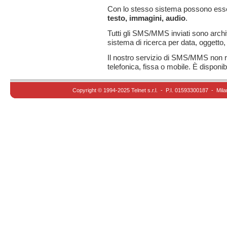
Con lo stesso sistema possono esse
testo, immagini, audio
.
Tutti gli SMS/MMS inviati sono archiv
sistema di ricerca per data, oggetto,
Il nostro servizio di SMS/MMS non ric
telefonica, fissa o mobile. È disponi
Copyright © 1994-2025 Telnet s.r.l. - P.I. 01593300187 - Mila