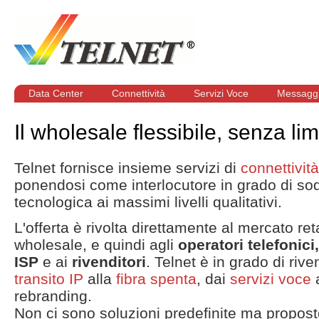
Data Center
Connettività
Servizi Voce
Messaggi
Il wholesale flessibile, senza lim
Telnet fornisce insieme servizi di
connettività
ponendosi come interlocutore in grado di so
tecnologica ai massimi livelli qualitativi.
L'offerta è rivolta direttamente al mercato re
wholesale, e quindi agli
operatori telefonici
ISP
e ai
rivenditori
. Telnet è in grado di riv
transito IP
alla
fibra spenta
, dai
servizi voce
a
rebranding.
Non ci sono soluzioni predefinite ma propost