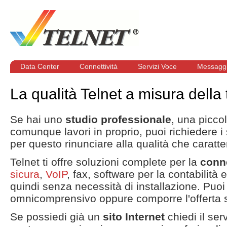
Data Center
Connettività
Servizi Voce
Messaggi
La qualità Telnet a misura della t
Se hai uno
studio professionale
, una picco
comunque lavori in proprio, puoi richiedere i 
per questo rinunciare alla qualità che caratter
Telnet ti offre soluzioni complete per la
conne
sicura
,
VoIP
, fax, software per la contabilità 
quindi senza necessità di installazione. Puo
omnicomprensivo oppure comporre l'offerta 
Se possiedi già un
sito Internet
chiedi il ser