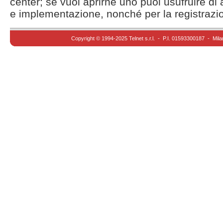
center; se vuoi aprirne uno puoi usufruire di
e implementazione, nonché per la registrazi
Copyright © 1994-2025 Telnet s.r.l. - P.I. 01593300187 - Mila